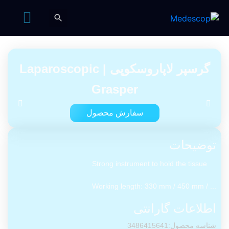
گرسپر لاپاروسکوپی | Laparoscopic
Grasper
سفارش محصول
توضیحات
Strong instrument to hold the tissue
... / Working length: 330 mm / 450 mm
اطلاعات گارانتی
شناسه محصول:3486415641