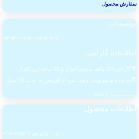
سفارش محصول
توضیحات
4k/full hd endovision camera
اطلاعات گارانتی
🔻گارانتی 30 ماهه سخت افزار و 60 ماهه نرم افزار
🔻خدمات و سرویس دهی پس از فروش به مدت 10 سال
شناسه محصول:254412
اطلاعات محصول
دارای خروجی های HDMI/SDI/DVI