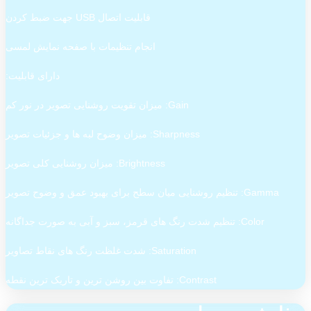
قابلیت اتصال USB جهت ضبط کردن
انجام تنظیمات با صفحه نمایش لمسی
دارای قابلیت:
Gain: میزان تقویت روشنایی تصویر در نور کم
Sharpness: میزان وضوح لبه ها و جزئیات تصویر
Brightness: میزان روشنایی کلی تصویر
Gamma: تنظیم روشنایی میان سطح برای بهبود عمق و وضوح تصویر
Color: تنظیم شدت رنگ های قرمز، سبز و آبی به صورت جداگانه
Saturation: شدت غلظت رنگ های نقاط تصاویر
Contrast: تفاوت بین روشن ترین و تاریک ترین نقطه