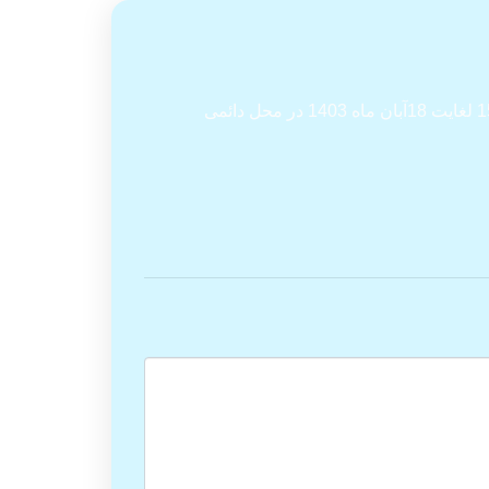
هفدهمین نمایشگاه تجهیزات پزشکی، دندانپزشکی، لوازم بیمارستانی، آزمایشگاهی و صنایع دارویی شیراز هلث در تاریخ 15 لغایت 18آبان ماه 1403 در محل دائمی